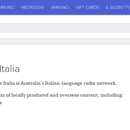
NNUNCI
NECROLOGI
ANNUNCI
GIFT CARDS
IL GLOBO TV
talia
e Italia is Australia's Italian-language radio network.
mix of locally produced and overseas content, including:
s