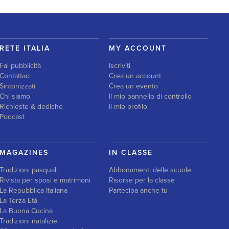
RETE ITALIA
MY ACCOUNT
Fai pubblicità
Iscriviti
Contattaci
Crea un account
Sintonizzati
Crea un evento
Chi siamo
Il mio pannello di controllo
Richieste & dediche
Il mio profilo
Podcast
MAGAZINES
IN CLASSE
Tradizioni pasquali
Abbonamenti delle scuole
Rivista per sposi e matrimoni
Risorse per la classe
La Repubblica Italiana
Partecipa anche tu
La Terza Età
La Buona Cucina
Tradizioni natalizie