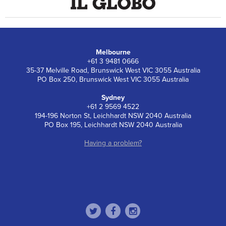
Melbourne
+61 3 9481 0666
35-37 Melville Road, Brunswick West VIC 3055 Australia
PO Box 250, Brunswick West VIC 3055 Australia
Sydney
+61 2 9569 4522
194-196 Norton St, Leichhardt NSW 2040 Australia
PO Box 195, Leichhardt NSW 2040 Australia
Having a problem?